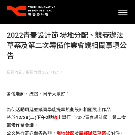
2022青春設計節 場地分配、競賽辦法
草案及第二次籌備作業會議相關事項公
告
最新消息
/ 更新時間 2021/12/17
各位老師、總召、同學大家好：
為使活動周延並讓同學能提早規劃設計相關展出作品，
將於
12/28(二)下午2點
線上
舉行「2022青春設計節」
第二次
籌備作業會議
，
公文另行寄送至各系辦，
場地分配
及
競賽辦法草案
如附件，