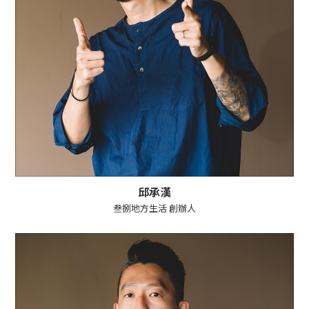
邱承漢
叁捌地方生活 創辦人