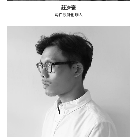
莊濟寰
角白設計創辦人