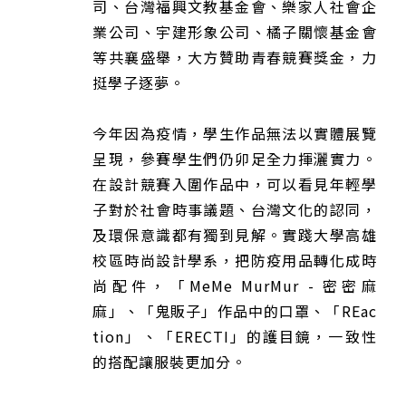
司、台灣福興文教基金會、樂家人社會企
業公司、宇建形象公司、橘子關懷基金會
等共襄盛舉，大方贊助青春競賽獎金，力
挺學子逐夢。
今年因為疫情，學生作品無法以實體展覽
呈現，參賽學生們仍卯足全力揮灑實力。
在設計競賽入圍作品中，可以看見年輕學
子對於社會時事議題、台灣文化的認同，
及環保意識都有獨到見解。實踐大學高雄
校區時尚設計學系，把防疫用品轉化成時
尚配件，「MeMe MurMur - 密密麻
麻」、「鬼販子」作品中的口罩、「REac
tion」、「ERECTI」的護目鏡，一致性
的搭配讓服裝更加分。