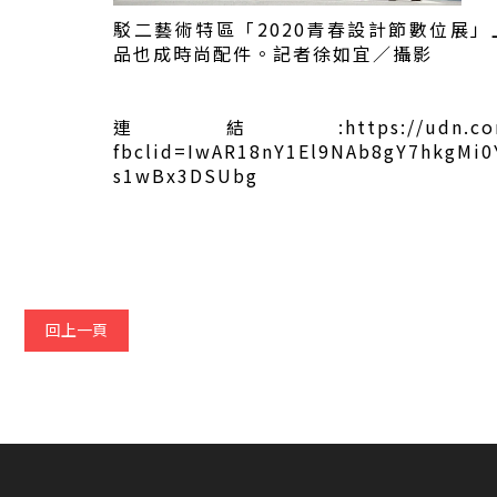
駁二藝術特區「2020青春設計節數位展
品也成時尚配件。記者徐如宜／攝影
連結:https://udn.com/news/
fbclid=IwAR18nY1El9NAb8gY7hkgMi
s1wBx3DSUbg
回上一頁