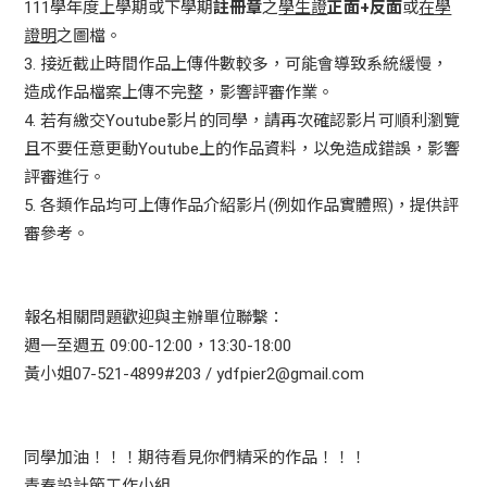
111學年度上學期或下學期
註冊章
之
學生證
正面+反面
或
在學
證明
之圖檔。
3. 接近截止時間作品上傳件數較多，可能會導致系統緩慢，
造成作品檔案上傳不完整，影響評審作業。
4. 若有繳交Youtube影片的同學，請再次確認影片可順利瀏覽
且不要任意更動Youtube上的作品資料，以免造成錯誤，影響
評審進行。
5. 各類作品均可上傳作品介紹影片(例如作品實體照)，提供評
審參考。
報名相關問題歡迎與主辦單位聯繫：
週一至週五 09:00-12:00，13:30-18:00
黃小姐07-521-4899#203 / ydfpier2@gmail.com
同學加油！！！期待看見你們精采的作品！！！
青春設計節工作小組