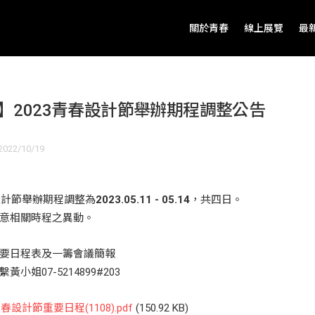
關於青春
線上展覽
最
】2023青春設計節舉辦期程調整公告
022/10/19
春設計節舉辦期程調整為
2023.05.11 - 05.14
，共四日。
意相關時程之異動。
要日程表及一籌會議簡報
小姐07-5214899#203
青春設計節重要日程(1108).pdf
(150.92 KB)