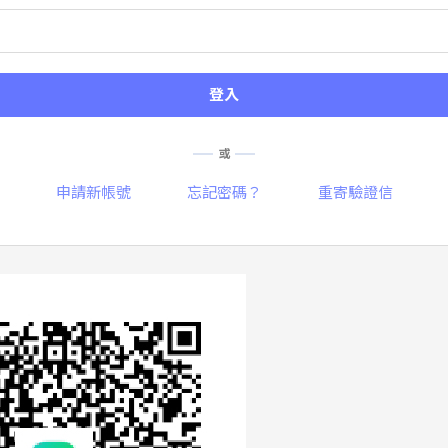
登入
或
申請新帳號
忘記密碼？
重寄驗證信