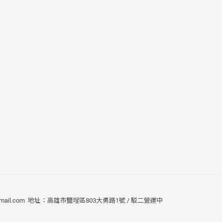
mail.com
地址：高雄市鹽埕區803大勇路1號 / 駁二營運中