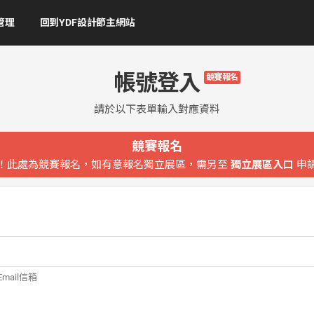
管理
回到YDF設計節主網站
帳號登入
競賽報名
請於以下表單輸入對應資料
競賽報名
！此處為競賽報名，如有意報名獨立展區，需另至
獨立展區入口
申
mail信箱