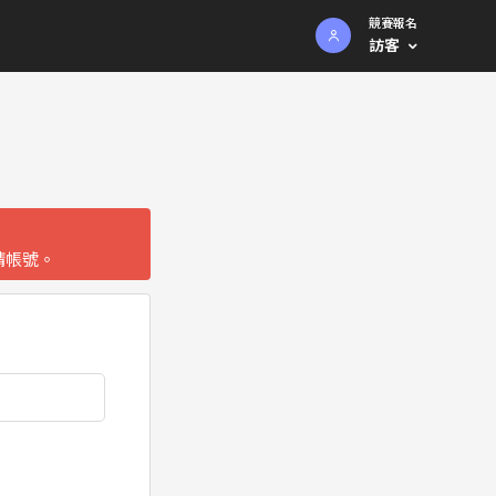
競賽報名
訪客
請帳號。