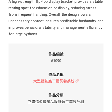
A high-strength flip-top display bracket provides a stable
resting spot for education or display, reducing stress
from frequent handling. Overall, the design lowers
unnecessary contact, ensures predictable husbandry, and
improves behavioral stability and management efficiency
for large pythons.
作品編號
#1090
作品名稱
大型蟒蛇底干擾飼養系統
作品分類
立體造型暨產品設計類工業設計組