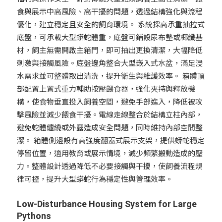
食與展示中高風險、高干擾的問題，透過結構強化與流程
優化，建立穩定且安全的飼育環境。 系統採高承重抽拉式
底盤，可承載大型蟒蛇體重，底盤可鋪設尿布墊或椰纖基
材，飼主無需開啟主箱門，即可抽出更換清潔，大幅降低
刺激與接觸風險。底盤邊角整合大型嵌入式水盆，滿足浸
水需求並可整體取出清洗，提升衛生與維護效率。 箱體頂
部配置上置式重力輔助按壓餵食器，強化夾持與釋放機
構，使食物垂直投入飼養空間，避免手部進入，降低被攻
擊風險並減少餵食干擾。電線走線整合於結構立柱內部，
避免蛇體纏繞或外露造成安全問題，同時維持內部空間整
潔。 箱體側邊設有高強度翻蓋式展示支架，提供蟒蛇穩定
停留位置，適用教育或展示情境，減少頻繁搬動造成的壓
力。整體設計透過降低不必要接觸與干擾，使飼養流程規
律可控，提升大型蟒蛇行為穩定性與管理效率。
Low-Disturbance Housing System for Large
Pythons